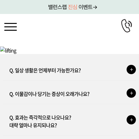
밸런스랩
진심
이벤트→
밸런스랩 성형외과
리프팅 집중 센터
슬리밍ㆍ체형 집중 센터
Q. 일상 생활은 언제부터 가능한가요?
다이어트 집중 센터
비타밸런싱 수액센터
Q. 이물감이나 당기는 증상이 오래가나요?
볼륨ㆍ스킨부스터
전후사진/후기
Q. 효과는 즉각적으로 나오나요?
상담/예약
대략 얼마나 유지되나요?
이벤트 및 뉴스