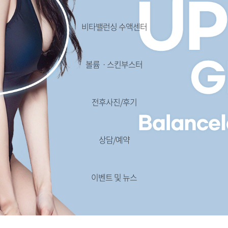
비타밸런싱 수액센터
볼륨ㆍ스킨부스터
전후사진/후기
상담/예약
이벤트 및 뉴스